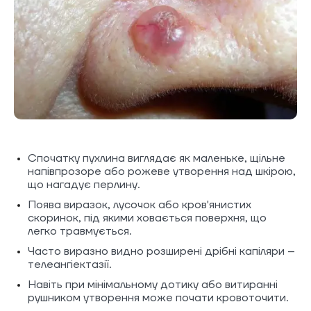
Спочатку пухлина виглядає як маленьке, щільне
напівпрозоре або рожеве утворення над шкірою,
що нагадує перлину.
Поява виразок, лусочок або кров'янистих
скоринок, під якими ховається поверхня, що
легко травмується.
Часто виразно видно розширені дрібні капіляри –
телеангіектазії.
Навіть при мінімальному дотику або витиранні
рушником утворення може почати кровоточити.