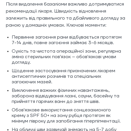
Після видалення базаліоми важливо дотримуватися
рекомендації лікаря. Швидкість відновлення
залежить від правильного та дбайливого догляду за
раною у домашніх умовах. Ключові моменти:
Первинне загоєння рани відбувається протягом
7-14 днів, повне загоєння займає 3-6 місяців.
Сухість та чистота операційної зони, регулярна
зміна стерильних пов'язок – обов'язкові умови
догляду.
Щоденне застосування призначених лікарем
антисептичних розчинів та спеціальних
загоюючих мазей.
Виключення важких фізичних навантажень,
заборона відвідування лазні, сауни, басейну та
прийняття гарячих ванн до зняття швів.
Обов'язкове використання сонцезахисного
крему з SPF 50+ на зону рубця протягом як
мінімум півроку для запобігання гіперпігментації.
На обличчі шви зазвичай знімають на 5-7 добу