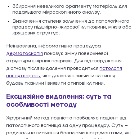
Збирання невеликого фрагменту матеріалу для
подальшого мікроскопічного аналізу.
Визначення ступеня залучення до патологічного
процесу підшкірно-жирової клітковини, м'язів або
хрящових структур.
Неінвазивна, інформативна процедура
дерматоскопія
показує зміну поверхневої
структури шкірних покривів. Для підтвердження
діагнозу після видалення проводиться
гістологія
новоутворень
, яка дозволяє вивчити клітинну
будову тканини і виявити атипові клітини.
Ексцизійне видалення: суть та
особливості методу
Хірургічний метод повністю позбавляє пацієнт від
патологічного вогнища за одну процедуру. Суть –
радикальне висічення базаліоми інструментами, які