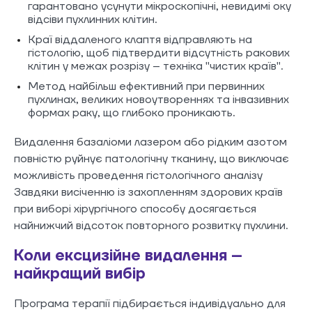
гарантовано усунути мікроскопічні, невидимі оку
відсіви пухлинних клітин.
Краї віддаленого клаптя відправляють на
гістологію, щоб підтвердити відсутність ракових
клітин у межах розрізу – техніка "чистих країв".
Метод найбільш ефективний при первинних
пухлинах, великих новоутвореннях та інвазивних
формах раку, що глибоко проникають.
Видалення базаліоми лазером або рідким азотом
повністю руйнує патологічну тканину, що виключає
можливість проведення гістологічного аналізу
Завдяки висіченню із захопленням здорових країв
при виборі хірургічного способу досягається
найнижчий відсоток повторного розвитку пухлини.
Коли ексцизійне видалення –
найкращий вибір
Програма терапії підбирається індивідуально для