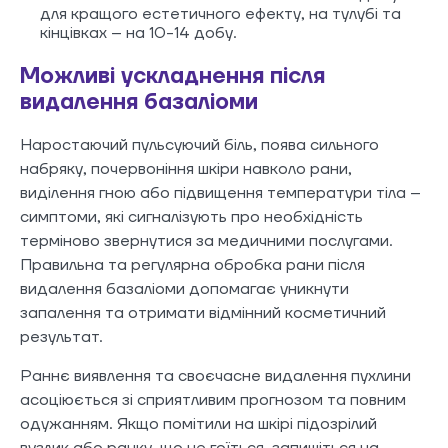
для кращого естетичного ефекту, на тулубі та
кінцівках – на 10-14 добу.
Можливі ускладнення після
видалення базаліоми
Наростаючий пульсуючий біль, поява сильного
набряку, почервоніння шкіри навколо рани,
виділення гною або підвищення температури тіла –
симптоми, які сигналізують про необхідність
терміново звернутися за медичними послугами.
Правильна та регулярна обробка рани після
видалення базаліоми допомагає уникнути
запалення та отримати відмінний косметичний
результат.
Раннє виявлення та своєчасне видалення пухлини
асоціюється зі сприятливим прогнозом та повним
одужанням. Якщо помітили на шкірі підозрілий
вузлик або ранку, що не гоїться, запишіться на