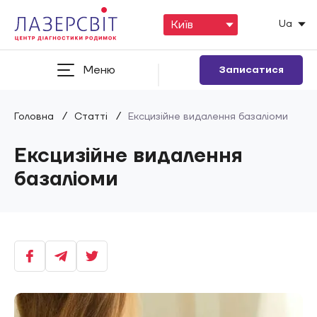
Ua
Меню
Записатися
/
/
Головна
Статті
Ексцизійне видалення базаліоми
Ексцизійне видалення
базаліоми