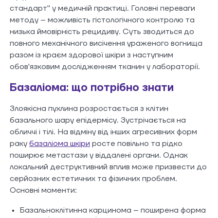
стандарт" у медичній практиці. Головні переваги
методу – можливість гістологічного контролю та
низька ймовірність рецидиву. Суть зводиться до
повного механічного висічення ураженого вогнища
разом із краєм здорової шкіри з наступним
обов'язковим дослідженням тканин у лабораторії.
Базаліома: що потрібно знати
Злоякісна пухлина розростається з клітин
базального шару епідермісу. Зустрічається на
обличчі і тілі. На відміну від інших агресивних форм
раку
базаліома шкіри
росте повільно та рідко
поширює метастази у віддалені органи. Однак
локальний деструктивний вплив може призвести до
серйозних естетичних та фізичних проблем.
Основні моменти:
Базальноклітинна карцинома – поширена форма