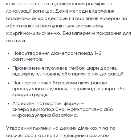
кожного пацієнта з урахуванням розмірів та
локалізації вогнища. Деякі методи видалення
базаліоми як кріодеструкція або вплив лазером за
ефективністю поступаються класичному
хірургічному висіченню. Беззаперечні показання для
ексцизії:
Новоутворення діаметром понад 1-2
сантиметрів.
Проникнення пухлини в глибокі шари дерми,
підшкірну клітковину або прилягання до фасцій.
Повторна поява базаліоми після раніше
проведеного лікування, наприклад, лазера або
кріодеструкції.
Агресивні гістологічні форми –
склеродермоподібна, інфільтративна або
мікронодулярна базаліома.
Утворення пухлини на деяких ділянках тіла та
обличчі асоціюється з підвищеним ризиком