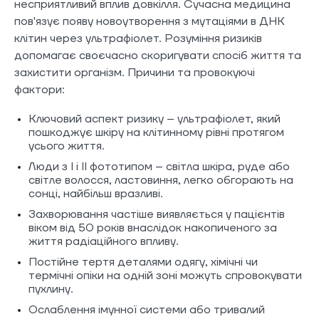
несприятливий вплив довкілля. Сучасна медицина
пов'язує появу новоутворення з мутаціями в ДНК
клітин через ультрафіолет. Розуміння ризиків
допомагає своєчасно скоригувати спосіб життя та
захистити організм. Причини та провокуючі
фактори:
Ключовий аспект ризику – ультрафіолет, який
пошкоджує шкіру на клітинному рівні протягом
усього життя.
Люди з I і II фототипом – світла шкіра, руде або
світле волосся, ластовиння, легко обгорають на
сонці, найбільш вразливі.
Захворювання частіше виявляється у пацієнтів
віком від 50 років внаслідок накопиченого за
життя радіаційного впливу.
Постійне тертя деталями одягу, хімічні чи
термічні опіки на одній зоні можуть спровокувати
пухлину.
Ослаблення імунної системи або тривалий