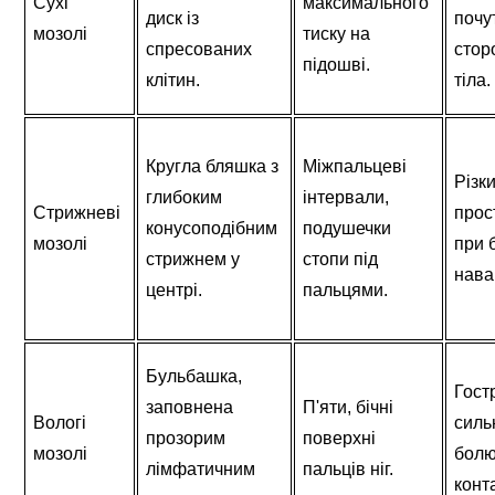
Сухі 
максимального 
диск із 
почут
мозолі
тиску на 
спресованих 
стор
підошві.
клітин.
тіла.
Кругла бляшка з 
Міжпальцеві 
Різки
глибоким 
інтервали, 
Стрижневі 
прост
конусоподібним 
подушечки 
мозолі
при 
стрижнем у 
стопи під 
нава
центрі.
пальцями.
Бульбашка, 
Гостр
заповнена 
П'яти, бічні 
Вологі 
силь
прозорим 
поверхні 
мозолі
болю
лімфатичним 
пальців ніг.
конта