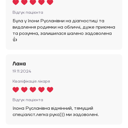
Відгук пацієнта
Була у Ілони Русланівни на діагностиці та
видалення родимки на обличчі, дуже приємна
та розумна, залишилася шалено задоволена
👍
Лана
19.11.2024
Кваліфікація лікаря
Відгук пацієнта
Ілона Русланівна відмінний, тямущий
спеціаліст.легка рука))) ми задоволені.