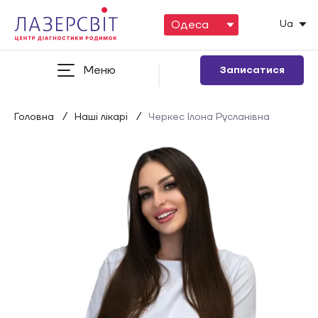
Ua
Меню
Записатися
/
/
Головна
Наші лікарі
Черкес Ілона Русланівна