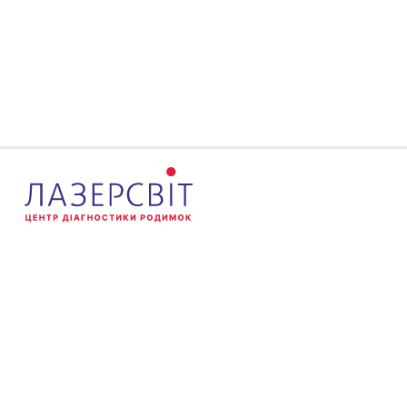
Головна
Про клініку
Лікарі
Вартість
Статті
Контакти
© 2026 Центр діагностики родимок Лазерсвіт