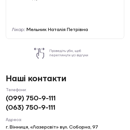
подальшому, при потребі, буду з
саме в Лазерсвіт!
на
Лікар:
Гальченко Олена Петрівн
Проведіть убік, щоб
переглянути усі відгуки
Наші контакти
Телефони:
(099) 750-9-111
(063) 750-9-111
Адреса:
г. Вінниця, «Лазерсвiт» вул. Соборна, 97