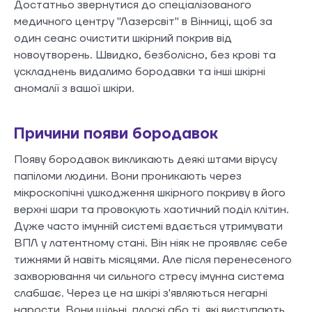
Достатньо звернутися до спеціалізованого
медичного центру "Лазерсвіт" в Вінниці, щоб за
один сеанс очистити шкірний покрив від
новоутворень. Швидко, безболісно, без крові та
ускладнень видалимо бородавки та інші шкірні
аномалії з вашої шкіри.
Причини появи бородавок
Появу бородавок викликають деякі штами вірусу
папіломи людини. Вони проникають через
мікроскопічні ушкодження шкірного покриву в його
верхні шари та провокують хаотичний поділ клітин.
Дуже часто імунній системі вдається утримувати
ВПЛ у латентному стані. Він ніяк не проявляє себе
тижнями й навіть місяцями. Але після перенесеного
захворювання чи сильного стресу імунна система
слабшає. Через це на шкірі з'являються негарні
нарости. Вони щільні, плоскі або ті, які виступають