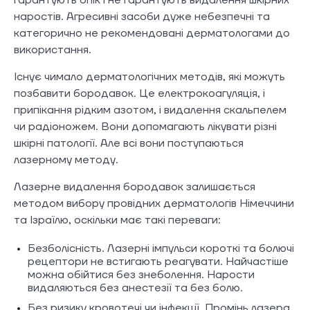
наростів. Агресивні засоби дуже небезпечні та
категорично не рекомендовані дерматологами до
використання.
Існує чимало дерматологічних методів, які можуть
позбавити бородавок. Це електрокоагуляція, і
припікання рідким азотом, і видалення скальпелем
чи радіоножем. Вони допомагають лікувати різні
шкірні патології. Але всі вони поступаються
лазерному методу.
Лазерне видалення бородавок залишається
методом вибору провідних дерматологів Німеччини
та Ізраїлю, оскільки має такі переваги:
Безболісність. Лазерні імпульси короткі та болючі
рецептори не встигають реагувати. Найчастіше
можна обійтися без знеболення. Нарости
видаляються без анестезії та без болю.
Без ризику кровотечі чи інфекції. Промінь лазера