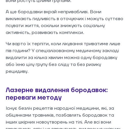
вони ростуть цілими групами.
А ще бородавки вкрай непривабливі. Вони
викликають гидливість в оточуючих і можуть суттєво
псувати життя, оскільки знижують соціальну
активність, розвивають комплекси.
Чи варто їх терпіти, коли лікування триватиме лише
пів години? У спеціалізованому медичному закладі
видалити за кілька хвилин можна одну бородавку
або їхню цілу групу без сліду та без ризику
рецидиву.
Лазерне видалення бородавок:
переваги методу
Існує безліч рецептів народної медицини, які, за
обіцянками травників, позбавлять бородавок та
інших шкірних новоутворень на тілі. Але всі вони
гарантують опік і не гарантують видалення шкірних