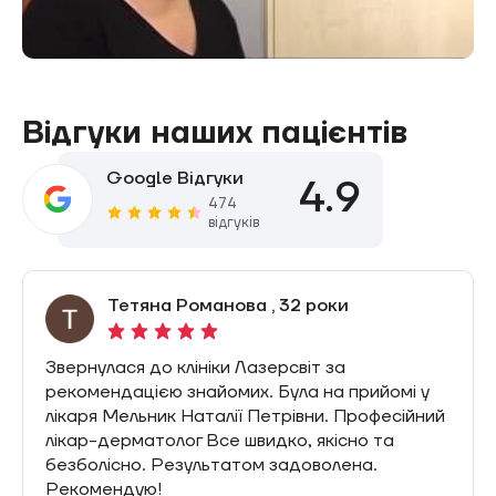
Відгуки наших пацієнтів
Google Відгуки
4.9
474
відгуків
оки
Тетяна Сорока , 28 років
 за
Звернувшись на прийом в клініку 
на прийомі у
була задоволена якістю обслугов
и. Професійний
професіоналізмом персоналу. Бу
кісно та
у Гальченко Олени Петрівни, яка
олена.
поставила діагноз та якісно вид
бородавку. Рекомендую дану кліні