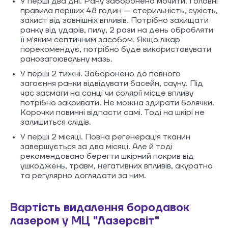
У перші два дні. Рану заборонено мочити. Головні
правила перших 48 годин — стерильність, сухість,
захист від зовнішніх впливів. Потрібно захищати
ранку від ударів, пилу, 2 рази на день обробляти
її м'яким септичним засобом. Якщо лікар
порекомендує, потрібно буде використовувати
ранозагоювальну мазь.
У перші 2 тижні. Заборонено до повного
загоєння ранки відвідувати басейн, сауну. Під
час засмаги на сонці чи солярії місце впливу
потрібно закривати. Не можна здирати болячки.
Корочки повинні відпасти самі. Тоді на шкірі не
залишиться слідів.
У перші 2 місяці. Повна регенерація тканин
завершується за два місяці. Але й тоді
рекомендовано берегти шкірний покрив від
ушкоджень, травм, негативних впливів, акуратно
та регулярно доглядати за ним.
Вартість видалення бородавок
лазером у МЦ "Лазерсвіт"