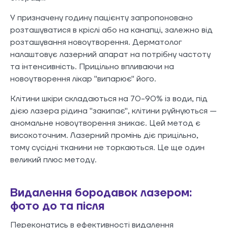
У призначену годину пацієнту запропоновано
розташуватися в кріслі або на канапці, залежно від
розташування новоутворення. Дерматолог
налаштовує лазерний апарат на потрібну частоту
та інтенсивність. Прицільно впливаючи на
новоутворення лікар "випарює" його.
Клітини шкіри складаються на 70-90% із води, під
дією лазера рідина "закипає", клітини руйнуються —
аномальне новоутворення зникає. Цей метод є
високоточним. Лазерний промінь діє прицільно,
тому сусідні тканини не торкаються. Це ще один
великий плюс методу.
Видалення бородавок лазером:
фото до та після
Переконатись в ефективності видалення