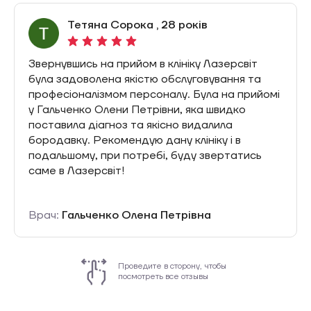
Тетяна Кушнір , 30 років
Сьогодні відвідала цю клініку і залишилась
задоволена, бо і прийняли раніше запису і
охайно та уважно удалили мою не естетичну
проблемку. Рекомендую виключно с першого
візиту😉, а далі… , далі ще писатиму, бо є ще
бажання звернутися)
Врач:
Мельник Наталія Петрівна
Проведите в сторону, чтобы
посмотреть все отзывы