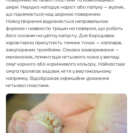
шкіри. Нерідко нагадує наріст або папулу — вузлик,
що піднімається над шкірною поверхнею.
Новоутворення відрізняється неправильною
формою і наявністю тріщин на поверхні, що робить
його схожим на цвітну капусту. Для бородавки
характерна присутність темних точок — капілярів,
закупорених тромбами. Ознака захворювання —
меланоніхія, пігментація нігтьового ложа у вигляді
смуг чорного або коричневого кольору. Найчастіше
смуга пролягає вздовж нігтя у вертикальному
напрямку. Відображає інфекційне ураження
нігтьової пластини.