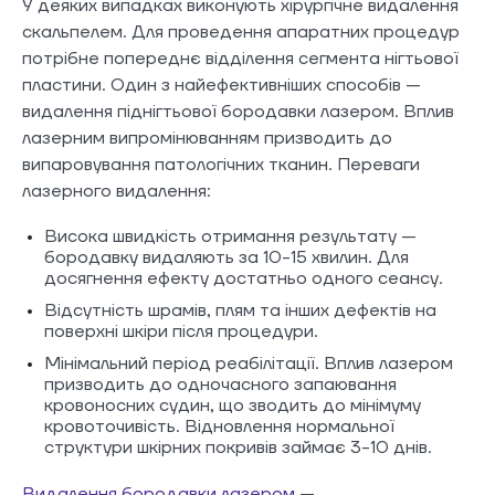
У деяких випадках виконують хірургічне видалення
скальпелем. Для проведення апаратних процедур
потрібне попереднє відділення сегмента нігтьової
пластини. Один з найефективніших способів —
видалення піднігтьової бородавки лазером. Вплив
лазерним випромінюванням призводить до
випаровування патологічних тканин. Переваги
лазерного видалення:
Висока швидкість отримання результату —
бородавку видаляють за 10-15 хвилин. Для
досягнення ефекту достатньо одного сеансу.
Відсутність шрамів, плям та інших дефектів на
поверхні шкіри після процедури.
Мінімальний період реабілітації. Вплив лазером
призводить до одночасного запаювання
кровоносних судин, що зводить до мінімуму
кровоточивість. Відновлення нормальної
структури шкірних покривів займає 3-10 днів.
Видалення бородавки лазером
—