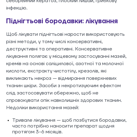
себорейний кератоз, плоский лишай, грибкову
інфекцію.
Піднігтьові бородавки: лікування
Щоб лікувати піднігтьові нарости використовують
різні методи, у тому числі консервативні,
деструктивні та оперативні. Консервативне
лікування полягає у місцевому застосуванні мазей,
кремів на основі саліцилової, азотної та молочної
кислоти, екстракту чистотілу, крезолів, які
викликають некроз — відмирання поверхневих
тканин шкіри. Засоби з некротизуючим ефектом
слід застосовувати обережно, щоб не
спровокувати опік навколишніх здорових тканин.
Недоліки використання мазей:
Тривале лікування — щоб позбутися бородавки,
часто потрібно наносити препарат щодня
протягом 3-6 місяців.