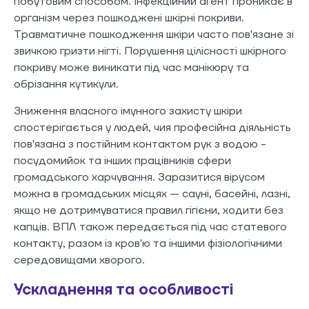
побутовим способом. Інфекційний агент проникає в
організм через пошкоджені шкірні покриви.
Травматичне пошкодження шкіри часто пов'язане зі
звичкою гризти нігті. Порушення цілісності шкірного
покриву може виникати під час манікюру та
обрізання кутикули.
Зниження власного імунного захисту шкіри
спостерігається у людей, чия професійна діяльність
пов'язана з постійним контактом рук з водою -
посудомийок та інших працівників сфери
громадського харчування. Заразитися вірусом
можна в громадських місцях — сауні, басейні, лазні,
якщо не дотримуватися правил гігієни, ходити без
капців. ВПЛ також передається під час статевого
контакту, разом із кров'ю та іншими фізіологічними
середовищами хворого.
Ускладнення та особливості