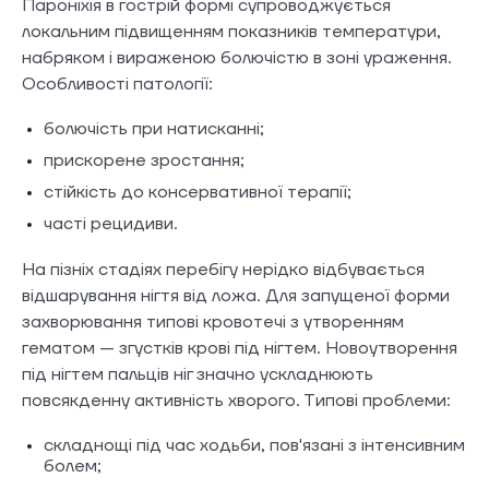
Пароніхія в гострій формі супроводжується
локальним підвищенням показників температури,
набряком і вираженою болючістю в зоні ураження.
Особливості патології:
болючість при натисканні;
прискорене зростання;
стійкість до консервативної терапії;
часті рецидиви.
На пізніх стадіях перебігу нерідко відбувається
відшарування нігтя від ложа. Для запущеної форми
захворювання типові кровотечі з утворенням
гематом — згустків крові під нігтем. Новоутворення
під нігтем пальців ніг значно ускладнюють
повсякденну активність хворого. Типові проблеми:
складнощі під час ходьби, пов'язані з інтенсивним
болем;