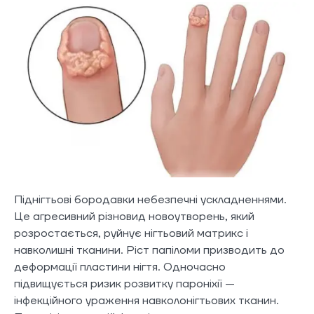
Піднігтьові бородавки небезпечні ускладненнями.
Це агресивний різновид новоутворень, який
розростається, руйнує нігтьовий матрикс і
навколишні тканини. Ріст папіломи призводить до
деформації пластини нігтя. Одночасно
підвищується ризик розвитку пароніхії —
інфекційного ураження навколонігтьових тканин.