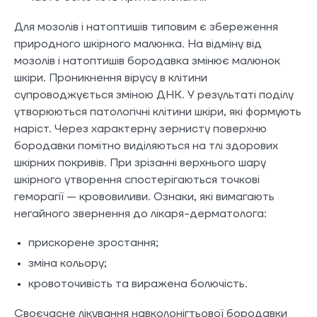
Для мозолів і натоптишів типовим є збереження
природного шкірного малюнка. На відміну від
мозолів і натоптишів бородавка змінює малюнок
шкіри. Проникнення вірусу в клітини
супроводжується зміною ДНК. У результаті поділу
утворюються патологічні клітини шкіри, які формують
наріст. Через характерну зернисту поверхню
бородавки помітно виділяються на тлі здорових
шкірних покривів. При зрізанні верхнього шару
шкірного утворення спостерігаються точкові
геморагії — крововиливи. Ознаки, які вимагають
негайного звернення до лікаря-дерматолога:
прискорене зростання;
зміна кольору;
кровоточивість та виражена болючість.
Своєчасне лікування навколонігтьової бородавки