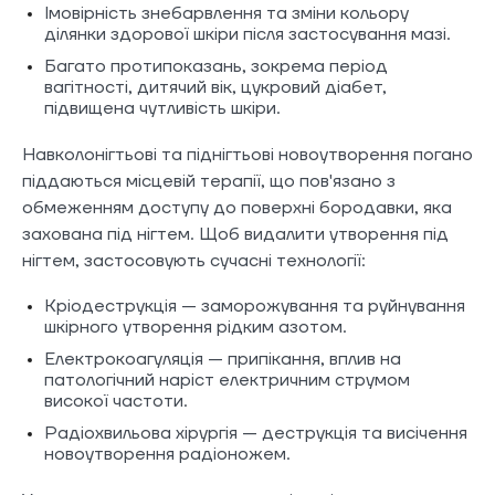
Імовірність знебарвлення та зміни кольору
ділянки здорової шкіри після застосування мазі.
Багато протипоказань, зокрема період
вагітності, дитячий вік, цукровий діабет,
підвищена чутливість шкіри.
Навколонігтьові та піднігтьові новоутворення погано
піддаються місцевій терапії, що пов'язано з
обмеженням доступу до поверхні бородавки, яка
захована під нігтем. Щоб видалити утворення під
нігтем, застосовують сучасні технології:
Кріодеструкція — заморожування та руйнування
шкірного утворення рідким азотом.
Електрокоагуляція — припікання, вплив на
патологічний наріст електричним струмом
високої частоти.
Радіохвильова хірургія — деструкція та висічення
новоутворення радіоножем.