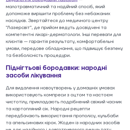
малотравматичний та надійний спосіб, який
допоможе вирішити проблему без небажаних
наслідків. Звертайтеся до медичного центру
"Лазерсвіт", де прийом ведуть досвідчені та
компетентні лікарі-дерматологи. Інші переваги для
клієнтів — гарантія результату, комфортабельні
умови, передове обладнання, що підвищує безпеку
та безболісність процедури.
Піднігтьові бородавки: народні
засоби лікування
Для видалення новоутворень у домашніх умовах
використовують компреси з оцтом та настоєм
чистотілу, прикладають подрібнений свіжий часник
та картопляний сік. Народні рецепти
передбачають використання прополісу, кульбаби
та апельсинових кірок. Жоден із народних засобів
не дає надійного і довготривалого результату.