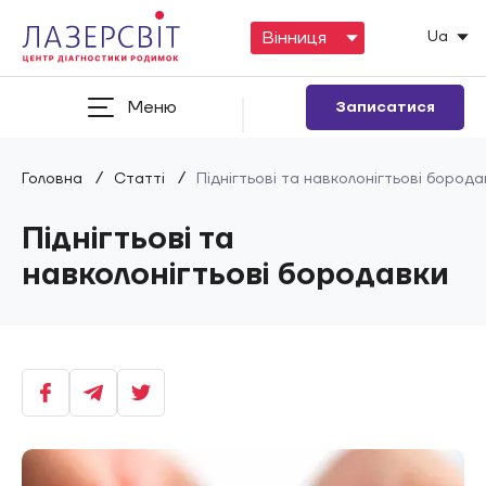
Ua
Меню
Записатися
/
/
Головна
Статті
Піднігтьові та навколонігтьові борода
Піднігтьові та
навколонігтьові бородавки