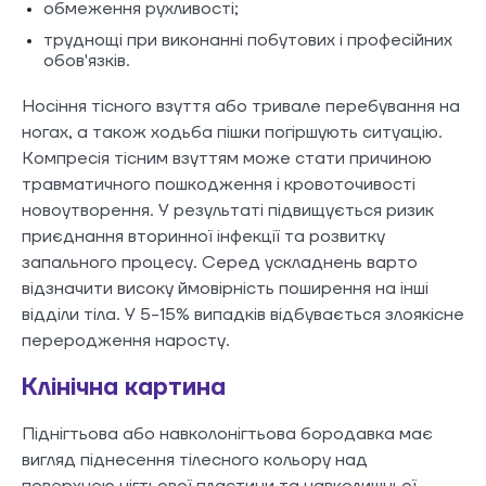
обмеження рухливості;
труднощі при виконанні побутових і професійних
обов'язків.
Носіння тісного взуття або тривале перебування на
ногах, а також ходьба пішки погіршують ситуацію.
Компресія тісним взуттям може стати причиною
травматичного пошкодження і кровоточивості
новоутворення. У результаті підвищується ризик
приєднання вторинної інфекції та розвитку
запального процесу. Серед ускладнень варто
відзначити високу ймовірність поширення на інші
відділи тіла. У 5-15% випадків відбувається злоякісне
переродження наросту.
Клінічна картина
Піднігтьова або навколонігтьова бородавка має
вигляд піднесення тілесного кольору над
поверхнею нігтьової пластини та навколишньої