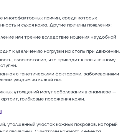
е многофакторных причин, среди которых
ость и сухая кожа. Другие причины появления:
ление или трение вследствие ношения неудобной
одит к увеличению нагрузки на стопу при движении.
ость, плоскостопие, что приводит к повышенному
ступни.
занная с генетическими факторами, заболеваниями
ьным уходом за кожей ног.
жных утолщений могут заболевания в анамнезе —
 артрит, грибковые поражения кожи.
ш
ий, утолщенный участок кожных покровов, который
 надавливании. Симптомы кожного дефекта