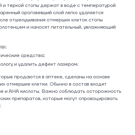
й и теркой стопы держат в воде с температурой
паренный ороговевший слой легко удаляется
сле отшелушивания отмерших клеток стопы
олотенцем и наносят питательный, увлажняющий
юр;
тические средства;
ологу и удалить дефект лазером.
орые продаются в аптеке, сделаны на основе
х отмершие клетки. Обычно в состав входят
вые и AHA кислоты. Важно соблюдать осторожность
ских препаратов, которые могут спровоцировать
: