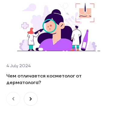
6 June 
Удален
быстро
4 July 2024
Чем отличается косметолог от
дерматолога?