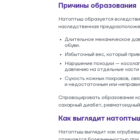
Причины образования
Натоптыш образуется вследстви
наследственная предрасположенн
Длительное механическое дав
обуви.
Избыточный вес, который прив
Нарушение походки — косолап
давлению на отдельные части 
Сухость кожных покровов, свя
и недостаточным или неправил
Спровоцировать образование ко
сахарный диабет, ревматоидный
Как выглядит натопты
Натоптыш выглядит как огрубевш
отличается болезненностью при