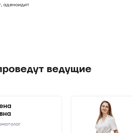
т, аденоидит
проведут ведущие
ы
лена
вна
рматолог