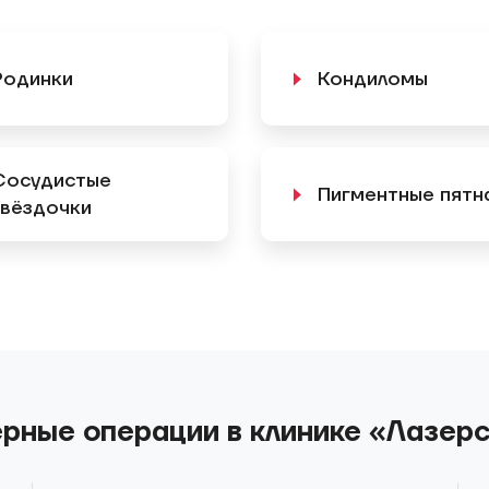
Родинки
Кондиломы
Сосудистые
Пигментные пятн
звёздочки
рные операции в клинике «Лазер