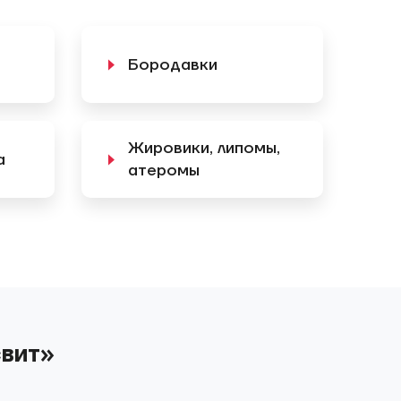
Бородавки
Жировики, липомы,
а
атеромы
свит»