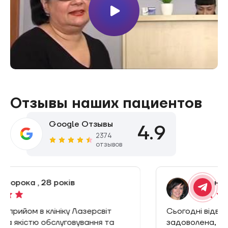
Отзывы наших пациентов
Google Отзывы
4.9
2374
отзывов
Тетяна Кушнір , 30 років
Сьогодні відвідала цю клініку і залишилась
задоволена, бо і прийняли раніше запису і