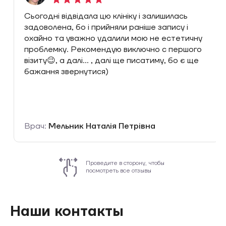
Сьогодні відвідала цю клініку і залишилась
задоволена, бо і прийняли раніше запису і
охайно та уважно удалили мою не естетичну
проблемку. Рекомендую виключно с першого
візиту😉, а далі… , далі ще писатиму, бо є ще
бажання звернутися)
Врач:
Мельник Наталія Петрівна
Проведите в сторону, чтобы
посмотреть все отзывы
Наши контакты