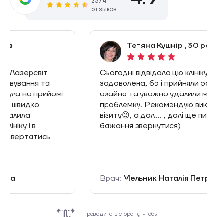
2374
отзывов
Тетяна Кушнір , 30 років
Сьогодні відвідала цю клініку і залишилась
задоволена, бо і прийняли раніше запису і
охайно та уважно удалили мою не естетичну
проблемку. Рекомендую виключно с першого
візиту😉, а далі… , далі ще писатиму, бо є ще
бажання звернутися)
Врач:
Мельник Наталія Петрівна
Проведите в сторону, чтобы