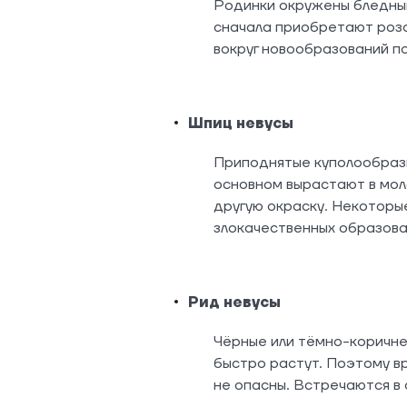
Родинки окружены бледным
сначала приобретают розо
вокруг новообразований по
Шпиц невусы
Приподнятые куполообразн
основном вырастают в мол
другую окраску. Некоторые
злокачественных образова
Рид невусы
Чёрные или тёмно-коричне
быстро растут. Поэтому вр
не опасны. Встречаются в