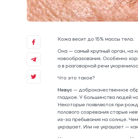
Кожа весит до 15% массы тела.
Она — самый крупный орган, на
новообразования. Особенно хоро
а в разговорной речи укоренило
Что это такое?
Невус
— доброкачественное обра
гладкое. У большинства людей н
Некоторые появляются при рожд
полового созревания старые нев
из-за пребывания на солнце. Че
украшает. Или не украшает — как